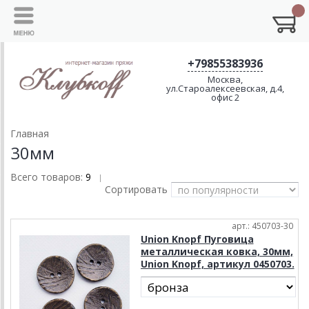
+79855383936
Москва,
ул.Староалексеевская, д.4,
офис 2
Главная
30мм
Всего товаров:
9
|
Сортировать
арт.: 450703-30
Union Knopf Пуговица
металлическая ковка, 30мм,
Union Knopf, артикул 0450703.