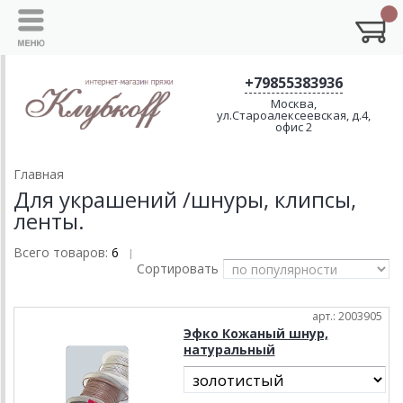
+79855383936
Москва,
ул.Староалексеевская, д.4,
офис 2
Главная
Для украшений /шнуры, клипсы,
ленты.
Всего товаров:
6
|
Сортировать
арт.: 2003905
Эфко Кожаный шнур,
натуральный