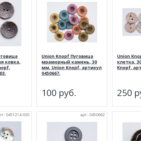
уговица
Union Knopf Пуговица
Union Kno
я ковка,
мраморный камень, 30
клетка, 3
nopf,
мм, Union Knopf, артикул
Knopf, ар
03.
0450667.
.
100
руб.
250
р
рт.: 0451214-030
арт.: 0450662