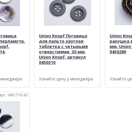
уговица
Union Knopf Пуговица
Union Kno
перламутр,
для пальто круглая
ракушка в
nopf,
таблетка с четырьмя
мм, Union
14.
отверстиями, 30 мм,
0450280
Union Knopf, артикул
0450310
 менеджера
Узнайте цену у менеджера
Узнайте ц
арт.: 0451710-30