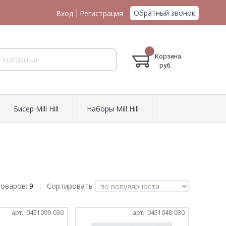
Обратный звонок
Вход
Регистрация
Корзина
руб.
Биcер Mill Hill
Наборы Mill Hill
товаров:
9
Сортировать
|
арт.: 0451099-030
арт.: 0451048-030