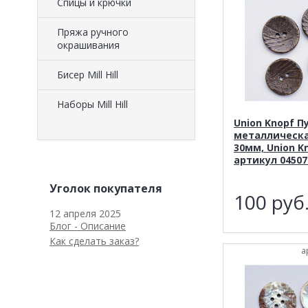
Спицы и крючки
Пряжа ручного
окрашивания
Биcер Mill Hill
Наборы Mill Hill
Union Knopf П
металлическа
30мм, Union K
артикул 04507
Уголок покупателя
100
руб
12 апреля 2025
Блог - Описание
Как сделать заказ?
а