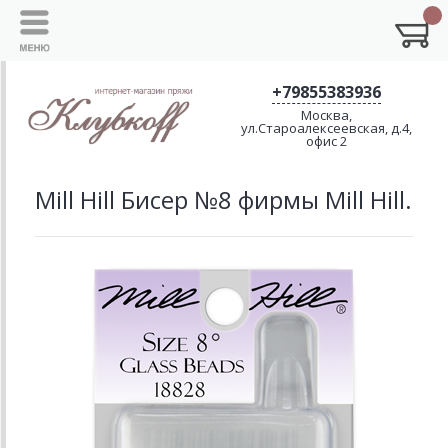
+79855383936
Москва,
ул.Староалексеевская, д.4,
офис 2
Mill Hill Бисер №8 фирмы Mill Hill.