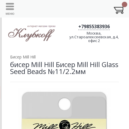
+79855383936
Москва,
ул.Староалексеевская, д.4,
офис 2
Биcер Mill Hill
бисер Mill Hill Бисер Mill Hill Glass
Seed Beads №11/2.2мм