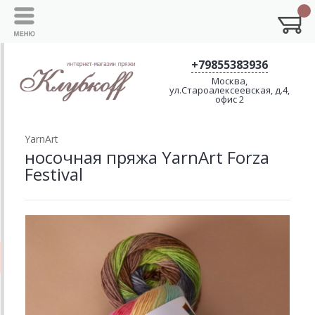
+79855383936
Москва,
ул.Староалексеевская, д.4,
офис 2
YarnArt
носочная пряжа YarnArt Forza
Festival