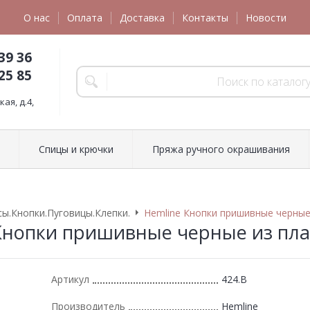
О нас
Оплата
Доставка
Контакты
Новости
39 36
25 85
ая, д.4,
Спицы и крючки
Пряжа ручного окрашивания
ы.Кнопки.Пуговицы.Клепки.
Hemline Кнопки пришивные черные
Кнопки пришивные черные из пла
Артикул
424.B
Производитель
Hemline