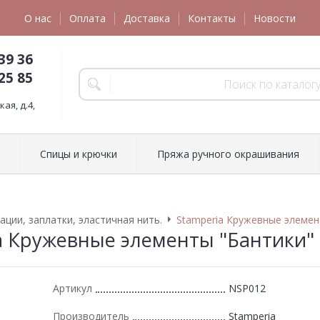
О нас
Оплата
Доставка
Контакты
Новости
39 36
25 85
ая, д.4,
Спицы и крючки
Пряжа ручного окрашивания
ации, заплатки, эластичная нить.
Stamperia Кружевные элемен
a Кружевные элементы "Бантики"
Артикул
NSP012
Производитель
Stamperia