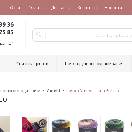
О нас
Оплата
Доставка
Контакты
Новости
39 36
25 85
ая, д.4,
Спицы и крючки
Пряжа ручного окрашивания
 по производителям
YarnArt
пряжа YarnArt Lana Fresco
co