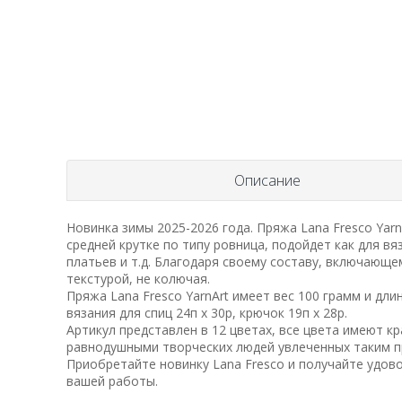
Описание
Новинка зимы 2025-2026 года. Пряжа Lana Fresco Yarn
средней крутке по типу ровница, подойдет как для вя
платьев и т.д. Благодаря своему составу, включающе
текстурой, не колючая.
Пряжа Lana Fresco YarnArt имеет вес 100 грамм и дл
вязания для спиц 24п х 30р, крючок 19п х 28р.
Артикул представлен в 12 цветах, все цвета имеют кр
равнодушными творческих людей увлеченных таким п
Приобретайте новинку Lana Fresco и получайте удово
вашей работы.