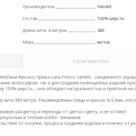
Производитель
YarnArt
Состав
100% шерсть
Длина нити, в метрах
380
Мера
моток
Характеристики
Art(Лана Фреско) Пряжа Lana Fresco YarnArt - секционного окраш
зания аксессуаров, так и для создания полноценных изделий пул
му 100% шерсть, , она обладает натуральностью и приятной на 
ину нити 380 метра. Рекомендованы спицы и крючок №3,5мм, пло
асивую расцветку и переходы от цвета к цвету, и не оставят
рекрасным и теплым хобби - вязанием.
льствие от покупки, процесса создания изделия и конечно от р