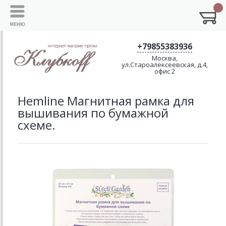
+79855383936
Москва,
ул.Староалексеевская, д.4,
офис 2
Hemline Магнитная рамка для
вышивания по бумажной
схеме.