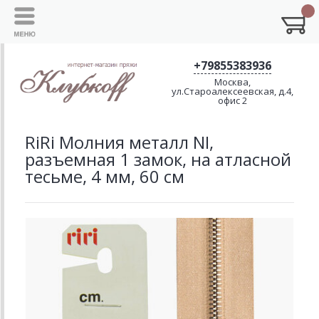
+79855383936
Москва,
ул.Староалексеевская, д.4,
офис 2
RiRi Молния металл NI,
разъемная 1 замок, на атласной
тесьме, 4 мм, 60 см