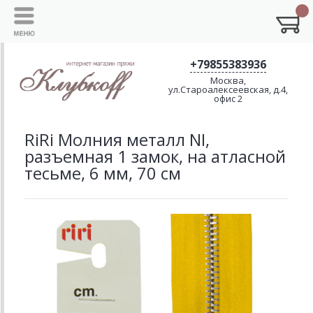
+79855383936
Москва,
ул.Староалексеевская, д.4,
офис 2
RiRi Молния металл NI,
разъемная 1 замок, на атласной
тесьме, 6 мм, 70 см