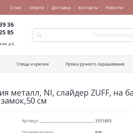
О нас
Оплата
Доставка
Контакты
Новости
39 36
25 85
ая, д.4,
Спицы и крючки
Пряжа ручного окрашивания
ия металл, NI, слайдер ZUFF, на б
 замок,50 см
Артикул
3551805
Производитель
RiRi