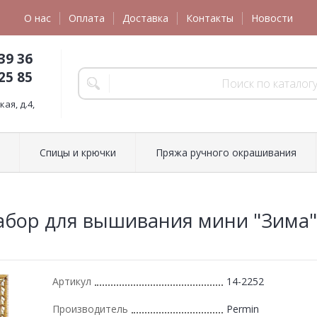
О нас
Оплата
Доставка
Контакты
Новости
39 36
25 85
ая, д.4,
Спицы и крючки
Пряжа ручного окрашивания
абор для вышивания мини "Зима"
Артикул
14-2252
Производитель
Permin