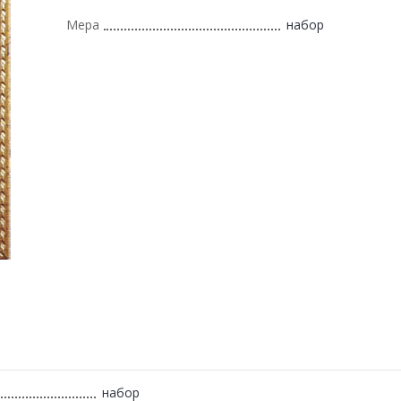
Мера
набор
набор