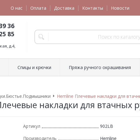
О нас
Оплата
Доставка
Контакты
Новости
39 36
25 85
ая, д.4,
Спицы и крючки
Пряжа ручного окрашивания
дки.Бюстье.Подмышники
Hemline Плечевые накладки для втачны
Плечевые накладки для втачных р
Артикул
902LВ
Производитель
Hemline