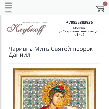
+79855383936
Москва,
ул.Староалексеевская, д.4,
офис 2
Чаривна Мить Святой пророк
Даниил