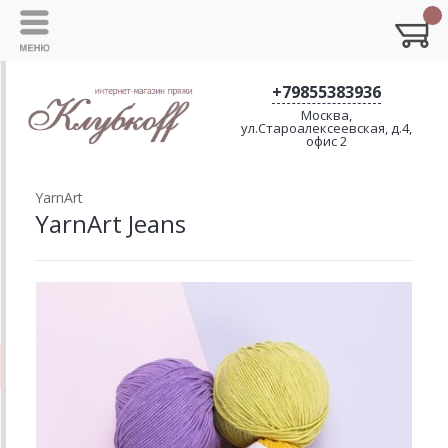
+79855383936
Москва,
ул.Староалексеевская, д.4,
офис 2
YarnArt
YarnArt Jeans