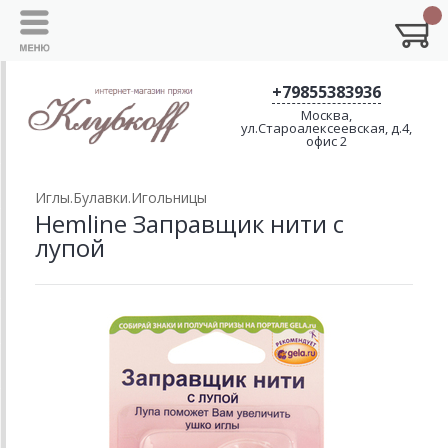
+79855383936
Москва,
ул.Староалексеевская, д.4,
офис 2
Иглы.Булавки.Игольницы
Hemline Заправщик нити с
лупой