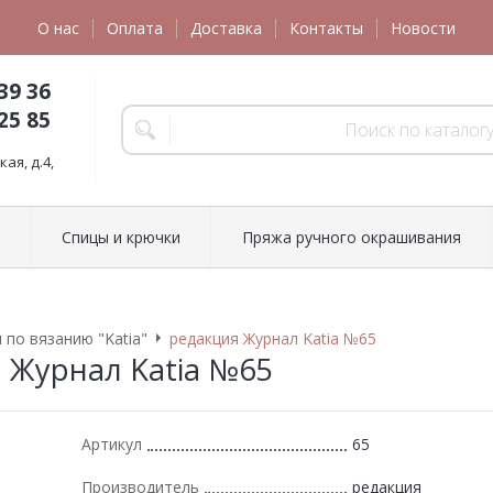
О нас
Оплата
Доставка
Контакты
Новости
39 36
25 85
ая, д.4,
Спицы и крючки
Пряжа ручного окрашивания
 по вязанию "Katia"
редакция Журнал Katia №65
 Журнал Katia №65
Артикул
65
Производитель
редакция