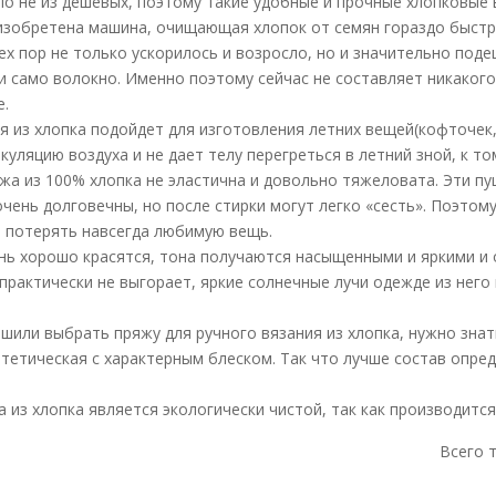
о не из дешевых, поэтому такие удобные и прочные хлопковые 
 изобретена машина, очищающая хлопок от семян гораздо быстре
ех пор не только ускорилось и возросло, но и значительно поде
 и само волокно. Именно поэтому сейчас не составляет никакого
е.
я из хлопка подойдет для изготовления летних вещей(кофточек, 
уляцию воздуха и не дает телу перегреться в летний зной, к то
жа из 100% хлопка не эластична и довольно тяжеловата. Эти пу
очень долговечны, но после стирки могут легко «сесть». Поэто
 потерять навсегда любимую вещь.
ень хорошо красятся, тона получаются насыщенными и яркими и 
 практически не выгорает, яркие солнечные лучи одежде из него
ешили выбрать пряжу для ручного вязания из хлопка, нужно зна
нтетическая с характерным блеском. Так что лучше состав опред
а из хлопка является экологически чистой, так как производитс
Всего 