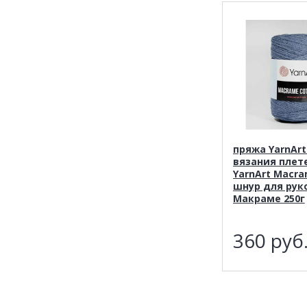
пряжа YarnAr
вязания плет
YarnArt Macra
шнур для рук
Макраме 250г
360
руб