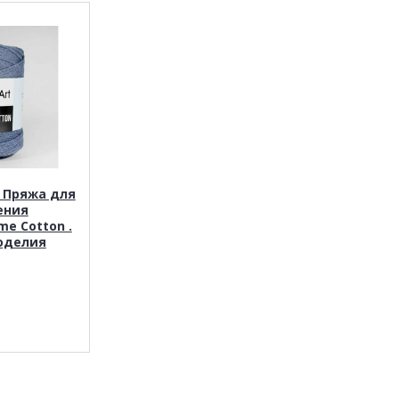
t Пряжа для
ения
me Cotton .
оделия
.