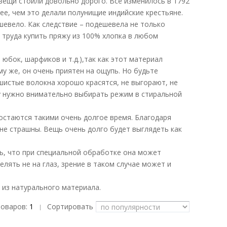
вещи стоили довольно дорого. Все изменилось в 1792
е, чем это делали полунищие индийские крестьяне.
шевело. Как следствие – подешевела не только
 труда купить пряжу из 100% хлопка в любом
юбок, шарфиков и т.д.),так как этот материал
му же, он очень приятен на ощупь. Но будьте
шистые волокна хорошо красятся, не выгорают, не
му нужно внимательно выбирать режим в стиральной
остаются такими очень долгое время. Благодаря
 не страшны. Вещь очень долго будет выглядеть как
ть, что при специальной обработке она может
елять не на глаз, зрение в таком случае может и
я из натурального материала.
товаров:
1
Сортировать
|