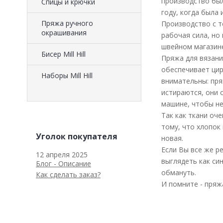
производство был
Спицы и крючки
году, когда была
Пряжа ручного
Производство с т
окрашивания
рабочая сила, но
швейном магазин
Биcер Mill Hill
Пряжа для вязани
обеспечивает цирк
Наборы Mill Hill
внимательны: пря
истираются, они 
машине, чтобы не
Так как ткани оч
тому, что хлопок
Уголок покупателя
новая.
Если Вы все же р
12 апреля 2025
выглядеть как си
Блог - Описание
обмануть.
Как сделать заказ?
И помните - пряж