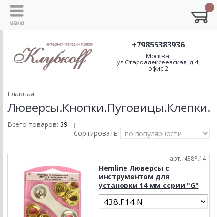
+79855383936
Москва,
ул.Староалексеевская, д.4,
офис 2
Главная
Люверсы.Кнопки.Пуговицы.Клепки.
Всего товаров:
39
|
Сортировать
арт.: 438P.14
Hemline Люверсы с
инструментом для
установки 14 мм серии "G"