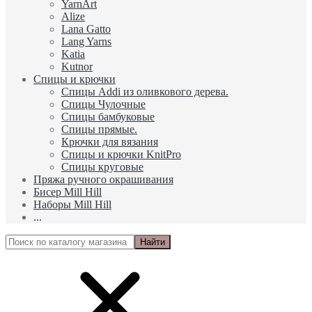
YarnArt
Alize
Lana Gatto
Lang Yarns
Katia
Kutnor
Спицы и крючки
Спицы Addi из оливкового дерева.
Спицы Чулочные
Спицы бамбуковые
Спицы прямые.
Крючки для вязания
Спицы и крючки KnitPro
Спицы круговые
Пряжа ручного окрашивания
Биcер Mill Hill
Наборы Mill Hill
...