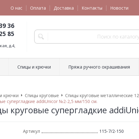
О нас
Оплата
Доставка
Контакты
Новости
39 36
25 85
ая, д.4,
Спицы и крючки
Пряжа ручного окрашивания
и крючки
Спицы круговые
Спицы круговые металлические 12
ые супергладкие addiUnicor №2-2,5 мм/150 см.
цы круговые супергладкие addiUni
Артикул
115-7/2-150